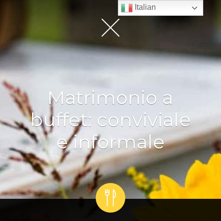
Italian
Matrimonio a
buffet: conviviale
e informale